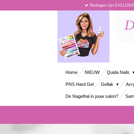
Bedragen zijn EXCLUS
Ga
direct
naar
D
de
hoofdinhoud
Home
NIEUW
Quida Nails
PNS Hard Gel
Gellak
Acr
De Nagelhal in jouw salon?
Sam