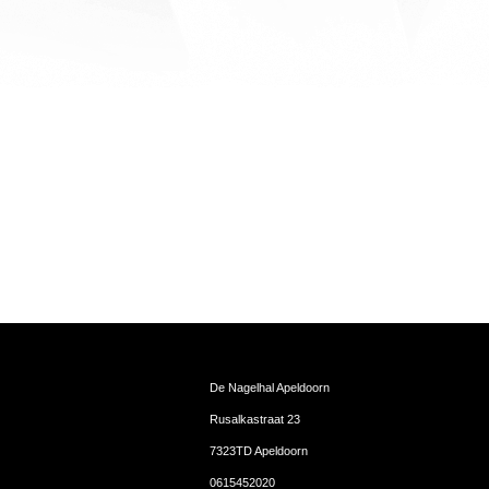
De Nagelhal Apeldoorn
Rusalkastraat 23
7323TD Apeldoorn
0615452020