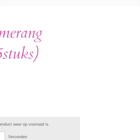
merang
5stuks)
roduct weer op voorraad is.
Verzenden