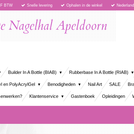
IEF BTW
Snelle levering
Ophalen in de winkel
Nederlan
e Nagelhal Apeldoorn
Builder In A Bottle (BIAB)
Rubberbase In A Bottle (RIAB)
yl en PolyAcrylGel
Benodigheden
Nail Art
SALE
Bra
enwerken?
Klantenservice
Gastenboek
Opleidingen