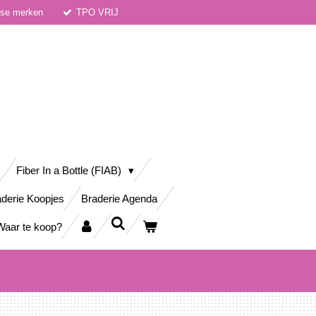
dse merken
TPO VRIJ
Fiber In a Bottle (FIAB)
derie Koopjes
Braderie Agenda
Waar te koop?