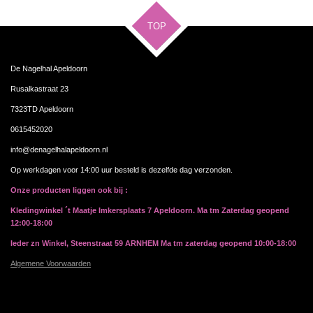
n
e
n
TOP
De Nagelhal Apeldoorn
Rusalkastraat 23
7323TD Apeldoorn
0615452020
info@denagelhalapeldoorn.nl
Op werkdagen voor 14:00 uur besteld is dezelfde dag verzonden.
Onze producten liggen ook bij :
Kledingwinkel ´t Maatje Imkersplaats 7 Apeldoorn. Ma tm Zaterdag geopend
12:00-18:00
Ieder zn Winkel, Steenstraat 59 ARNHEM Ma tm zaterdag geopend 10:00-18:00
Algemene Voorwaarden