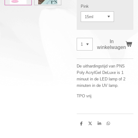
Pink
In
winkelwagen
De uithardingstijd van PNS
Poly AcrylGel DeLuxe is 1
minuut in de LED lamp of 2
minuten in de UV lamp.
TPO vrij
D
D
S
D
e
e
h
e
l
e
a
l
e
l
r
e