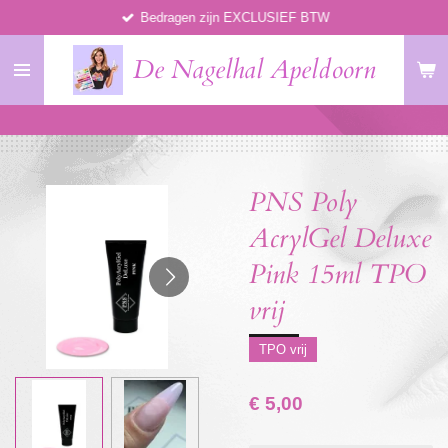
Bedragen zijn EXCLUSIEF BTW
Ga
direct
De Nagelhal Apeldoorn
naar
de
hoofdinhoud
PNS Poly
AcrylGel Deluxe
Pink 15ml TPO
vrij
TPO vrij
€ 5,00