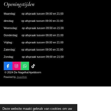
Openingstijden
Maandag: op afspraak tussen 09:00 en 21:00
dinsdag: op afspraak tussen 09:00 en 21:00
Woensdag: op afspraak tussen 09:00 en 21:00
Donderdag: op afspraak tussen 09:00 en 21:00
Vrijdag: op afspraak tussen 09:00 en 21:00
Zaterdag: op afspraak tussen 09:00 en 21:00
Zondag: op afspraak tussen 09:00 en 21:00
F
I
W
T
a
n
h
i
© 2024 De Nagelhal Apeldoorn
c
s
a
k
Powered by
JouwWeb
e
t
t
T
b
a
s
o
o
g
A
k
o
r
p
k
a
p
m
Deze website maakt gebruik van cookies om uw