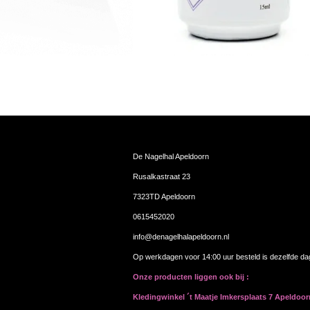
De Nagelhal Apeldoorn
Rusalkastraat 23
7323TD Apeldoorn
0615452020
info@denagelhalapeldoorn.nl
Op werkdagen voor 14:00 uur besteld is dezelfde d
Onze producten liggen ook bij :
Kledingwinkel ´t Maatje Imkersplaats 7 Apeldoo