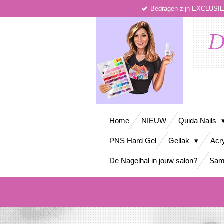
Bedragen zijn EXCLUS
Ga
direct
naar
D
de
hoofdinhoud
Home
NIEUW
Quida Nails
PNS Hard Gel
Gellak
Acr
De Nagelhal in jouw salon?
Sam