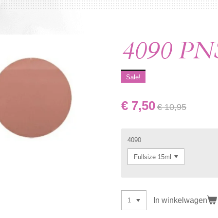
4090 PNS
Sale!
€ 7,50
€ 10,95
4090
In winkelwagen