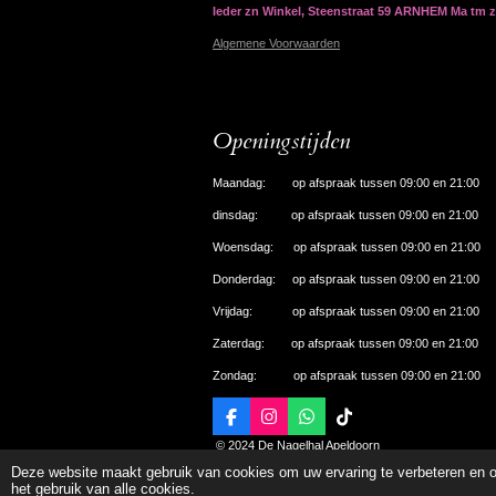
Ieder zn Winkel, Steenstraat 59 ARNHEM Ma tm 
Algemene Voorwaarden
Openingstijden
Maandag: op afspraak tussen 09:00 en 21:00
dinsdag: op afspraak tussen 09:00 en 21:00
Woensdag: op afspraak tussen 09:00 en 21:00
Donderdag: op afspraak tussen 09:00 en 21:00
Vrijdag: op afspraak tussen 09:00 en 21:00
Zaterdag: op afspraak tussen 09:00 en 21:00
Zondag: op afspraak tussen 09:00 en 21:00
F
I
W
T
a
n
h
i
© 2024 De Nagelhal Apeldoorn
c
s
a
k
Deze website maakt gebruik van cookies om uw ervaring te verbeteren en o
e
t
t
T
het gebruik van alle cookies.
b
a
s
o