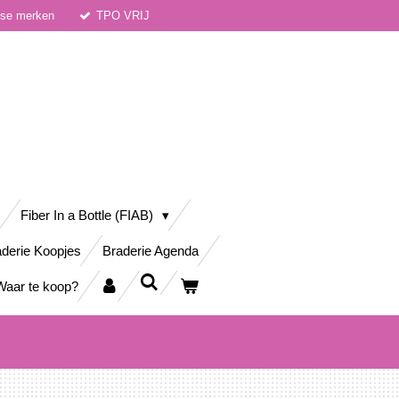
dse merken
TPO VRIJ
Fiber In a Bottle (FIAB)
derie Koopjes
Braderie Agenda
Waar te koop?