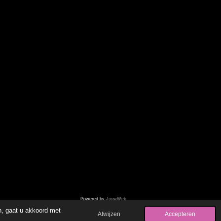
Powered by
JouwWeb
n, gaat u akkoord met
Afwijzen
Accepteren