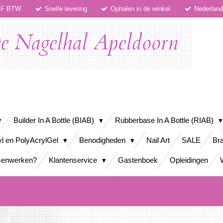
IEF BTW
Snelle levering
Ophalen in de winkel
Nederlan
e Nagelhal Apeldoorn
Builder In A Bottle (BIAB)
Rubberbase In A Bottle (RIAB)
yl en PolyAcrylGel
Benodigheden
Nail Art
SALE
Bra
enwerken?
Klantenservice
Gastenboek
Opleidingen