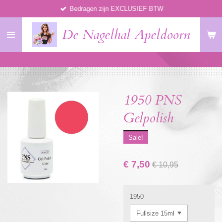
Bedragen zijn EXCLUSIEF BTW
Ga
direct
De Nagelhal Apeldoorn
naar
de
hoofdinhoud
1950 PNS
Gelpolish
Sale!
€ 7,50
€ 10,95
1950