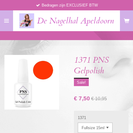
Bedragen zijn EXCLUSIEF BTW
Ga
direct
De Nagelhal Apeldoorn
naar
de
hoofdinhoud
1371 PNS
Gelpolish
Sale!
€ 7,50
€ 10,95
1371